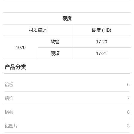
硬度
材质描述
硬度 (HB)
软管
17-20
1070
硬罐
17-21
产品分类
铝板
6
铝箔
7
铝卷
8
铝圆片
3