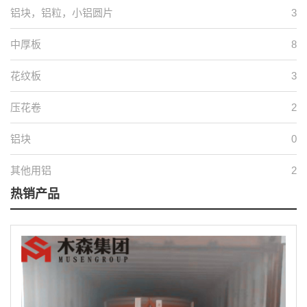
铝块，铝粒，小铝圆片
3
中厚板
8
花纹板
3
压花卷
2
铝块
0
其他用铝
2
热销产品