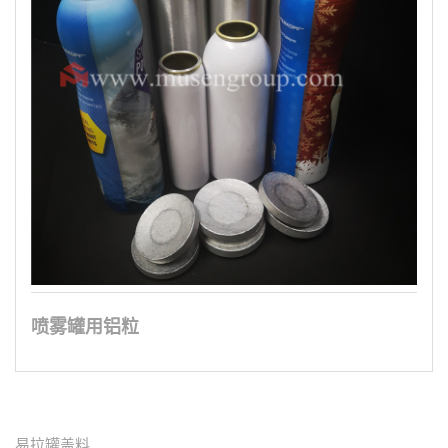
喷雾罐用铝粒
易拉罐盖料