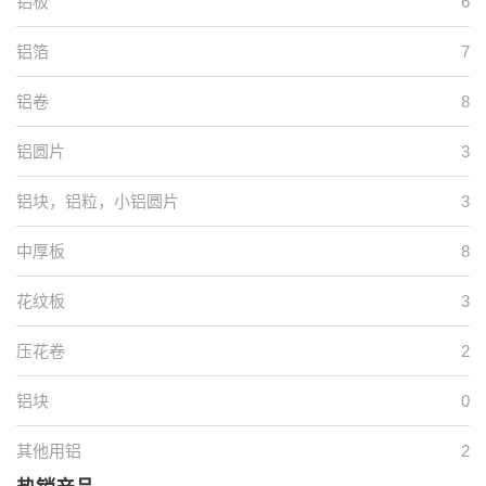
铝板
6
铝箔
7
铝卷
8
铝圆片
3
铝块，铝粒，小铝圆片
3
中厚板
8
花纹板
3
压花卷
2
铝块
0
其他用铝
2