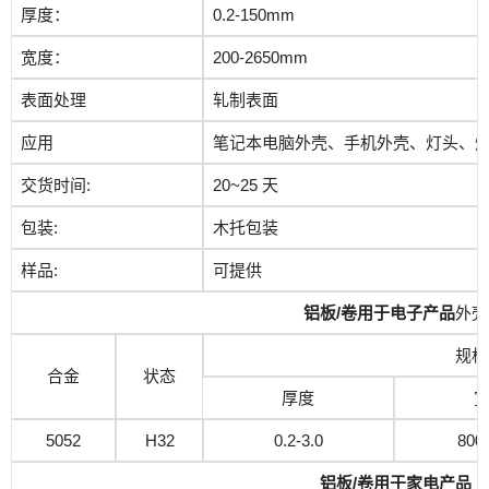
厚度：
0.2-150mm
宽度：
200-2650mm
表面处理
轧制表面
应用
笔记本电脑外壳、手机外壳、灯头、
交货时间:
20~25 天
包装:
木托包装
样品:
可提供
铝板/卷用于电子产品
外壳
规格
合金
状态
厚度
5052
H32
0.2-3.0
800
铝板/卷用于家电产品