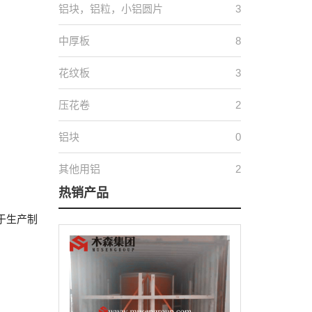
铝块，铝粒，小铝圆片
3
中厚板
8
花纹板
3
压花卷
2
铝块
0
其他用铝
2
热销产品
用于生产制