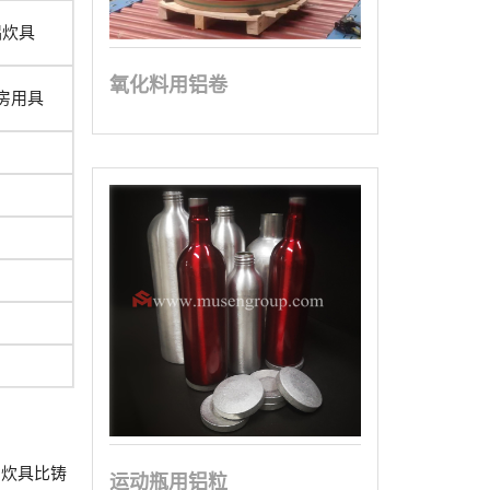
铝炊具
氧化料用铝卷
房用具
铝炊具比铸
运动瓶用铝粒