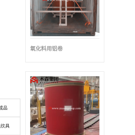
氧化料用铝卷
成品
铝炊具