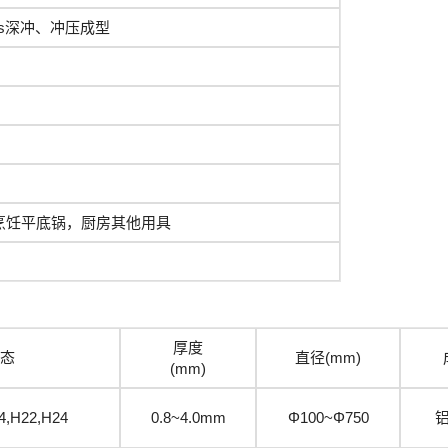
covers深冲、冲压成型
烹饪平底锅，厨房其他用具
厚度
态
直径(mm)
(mm)
4,H22,H24
0.8~4.0mm
Φ100~Φ750