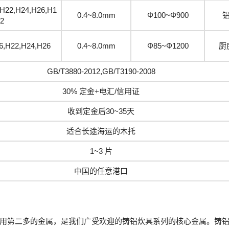
H22,H24,H26,H1
0.4~8.0mm
Φ100~Φ900
2
6,H22,H24,H26
0.4~8.0mm
Φ85~Φ1200
厨
GB/T3880-2012,GB/T3190-2008
30% 定金+电汇/信用证
收到定金后30~35天
适合长途海运的木托
1~3 片
中国的任意港口
用第二多的金属，是我们广受欢迎的铸铝炊具系列的核心金属。铸