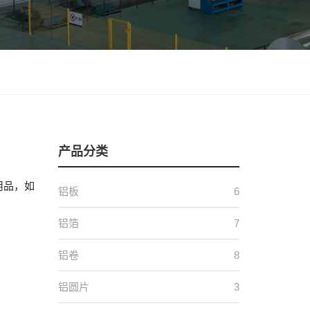
产品分类
用品，如
铝板
6
铝箔
7
铝卷
8
铝圆片
3